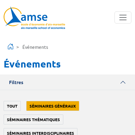
Aller au contenu principal
Événements
Événements
Filtres
TOUT
SÉMINAIRES GÉNÉRAUX
SÉMINAIRES THÉMATIQUES
SÉMINAIRES INTERDISCIPLINAIRES