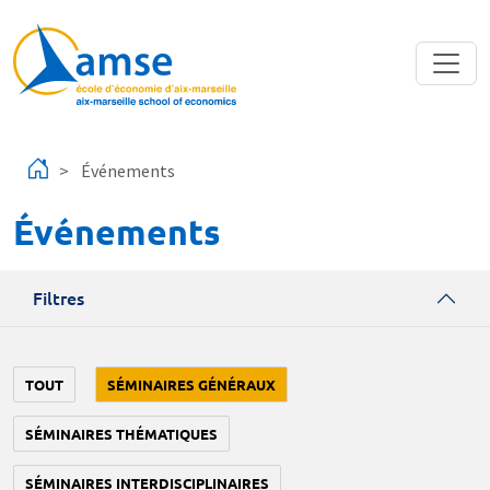
Aller au contenu principal
Événements
Événements
Filtres
TOUT
SÉMINAIRES GÉNÉRAUX
SÉMINAIRES THÉMATIQUES
SÉMINAIRES INTERDISCIPLINAIRES