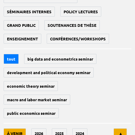
SÉMINAIRES INTERNES
POLICY LECTURES
GRAND PUBLIC
SOUTENANCES DE THÈSE
ENSEIGNEMENT
CONFÉRENCES/WORKSHOPS
tout
big data and econometrics seminar
development and political economy seminar
economic theory seminar
macro and labor market seminar
public economics seminar
Tri
À VENIR
2026
2025
2024
▲