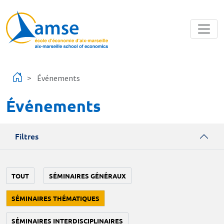
Aller au contenu principal
Événements
Événements
Filtres
TOUT
SÉMINAIRES GÉNÉRAUX
SÉMINAIRES THÉMATIQUES
SÉMINAIRES INTERDISCIPLINAIRES