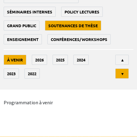
SÉMINAIRES INTERNES
POLICY LECTURES
GRAND PUBLIC
SOUTENANCES DE THÈSE
ENSEIGNEMENT
CONFÉRENCES/WORKSHOPS
Tri
À VENIR
2026
2025
2024
▲
2023
2022
▼
Programmation à venir