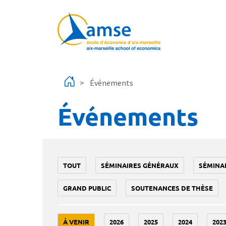
Aller au contenu principal
Événements
Événements
TOUT
SÉMINAIRES GÉNÉRAUX
SÉMINA
GRAND PUBLIC
SOUTENANCES DE THÈSE
À VENIR
2026
2025
2024
202