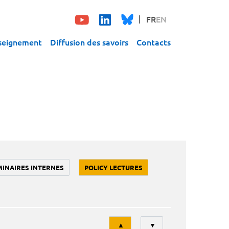
FR
EN
seignement
Diffusion des savoirs
Contacts
MINAIRES INTERNES
POLICY LECTURES
Tri
▲
▼