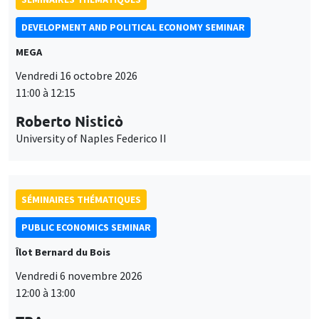
DEVELOPMENT AND POLITICAL ECONOMY SEMINAR
MEGA
Vendredi 16 octobre 2026
11:00 à 12:15
Roberto Nisticò
University of Naples Federico II
SÉMINAIRES THÉMATIQUES
PUBLIC ECONOMICS SEMINAR
Îlot Bernard du Bois
Vendredi 6 novembre 2026
12:00 à 13:00
Ce site utilise des cookies et des services tiers pour garantir son bon
TBA
Utilisation
fonctionnement, analyser la fréquentation du site et proposer des
contenus multimédias. Vous êtes libre d’accepter, de refuser ou de