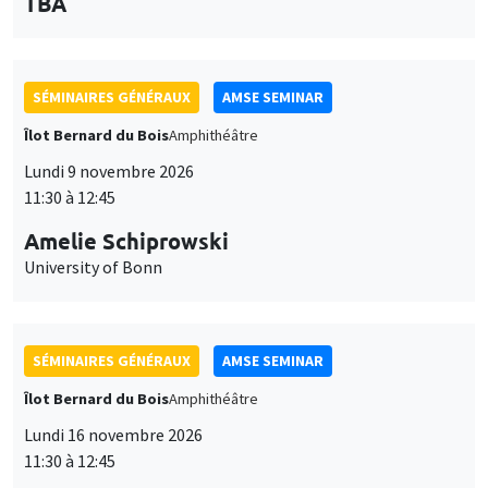
des
personnaliser l’utilisation de ces services. Votre choix pourra être
modifié à tout moment depuis le lien « Gestion des cookies »
données
SÉMINAIRES GÉNÉRAUX
AMSE SEMINAR
accessible en bas de page. Pour en savoir plus, consultez notre
personnelles
politique de confidentialité
.
Îlot Bernard du Bois
Amphithéâtre
et
Personnaliser
Refuser
Accepter
Lundi 9 novembre 2026
des
11:30 à 12:45
cookies
Amelie Schiprowski
University of Bonn
SÉMINAIRES GÉNÉRAUX
AMSE SEMINAR
Îlot Bernard du Bois
Amphithéâtre
Lundi 16 novembre 2026
11:30 à 12:45
Albretch Glitz