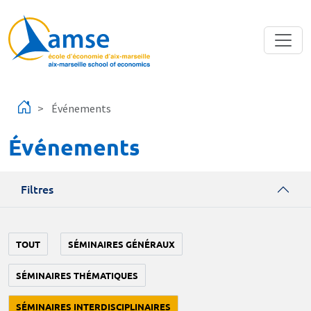
Aller au contenu principal
Événements
Événements
Filtres
TOUT
SÉMINAIRES GÉNÉRAUX
SÉMINAIRES THÉMATIQUES
SÉMINAIRES INTERDISCIPLINAIRES