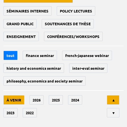
SÉMINAIRES INTERNES
POLICY LECTURES
GRAND PUBLIC
SOUTENANCES DE THÈSE
ENSEIGNEMENT
CONFÉRENCES/WORKSHOPS
tout
finance seminar
french-japanese webinar
history and economics seminar
inter-eval seminar
philosophy, economics and society seminar
Tri
À VENIR
2026
2025
2024
▲
2023
2022
▼