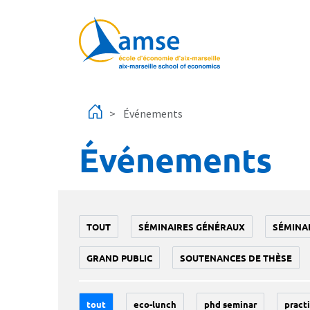
Aller au contenu principal
Événements
Événements
TOUT
SÉMINAIRES GÉNÉRAUX
SÉMINA
GRAND PUBLIC
SOUTENANCES DE THÈSE
tout
eco-lunch
phd seminar
practi