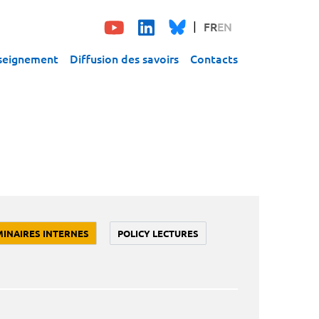
FR
EN
seignement
Diffusion des savoirs
Contacts
MINAIRES INTERNES
POLICY LECTURES