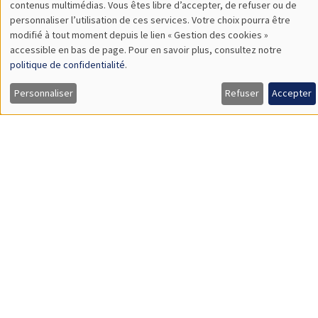
SÉMINAIRES THÉMATIQUES
DEVELOPMENT AND POLITICAL ECONOMY SEMINAR
MEGA
Salle Carine Nourry
Vendredi 31 mai 2024
11:00 à 12:15
Gabriel Koehler-Derrick
NYUAD
Elite Identity, Land Inequality, and Local Development:
Evidence from Colonial Ireland
ANNULÉ
SÉMINAIRES THÉMATIQUES
DEVELOPMENT AND POLITICAL ECONOMY SEMINAR