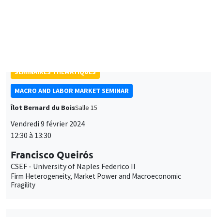
Francis Bloch
Université Paris 1, Paris School of Economics
Task allocation in networks
SÉMINAIRES THÉMATIQUES
MACRO AND LABOR MARKET SEMINAR
Îlot Bernard du Bois
Salle 15
Vendredi 9 février 2024
12:30 à 13:30
Francisco Queirós
CSEF - University of Naples Federico II
Firm Heterogeneity, Market Power and Macroeconomic
Fragility