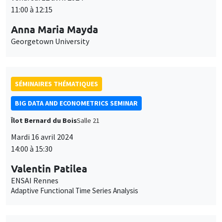
11:00 à 12:15
Anna Maria Mayda
Georgetown University
SÉMINAIRES THÉMATIQUES
BIG DATA AND ECONOMETRICS SEMINAR
Îlot Bernard du Bois
Salle 21
Ce site utilise des cookies et des services tiers pour garantir son bon
Mardi 16 avril 2024
Utilisation
fonctionnement, analyser la fréquentation du site et proposer des
14:00 à 15:30
contenus multimédias. Vous êtes libre d’accepter, de refuser ou de
des
personnaliser l’utilisation de ces services. Votre choix pourra être
Valentin Patilea
modifié à tout moment depuis le lien « Gestion des cookies »
données
ENSAI Rennes
accessible en bas de page. Pour en savoir plus, consultez notre
personnelles
Adaptive Functional Time Series Analysis
politique de confidentialité
.
et
Personnaliser
Refuser
Accepter