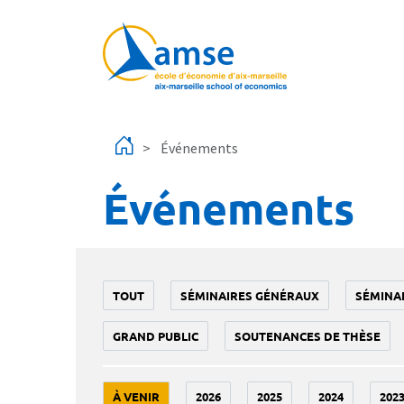
Aller au contenu principal
Événements
Événements
TOUT
SÉMINAIRES GÉNÉRAUX
SÉMINA
GRAND PUBLIC
SOUTENANCES DE THÈSE
À VENIR
2026
2025
2024
202