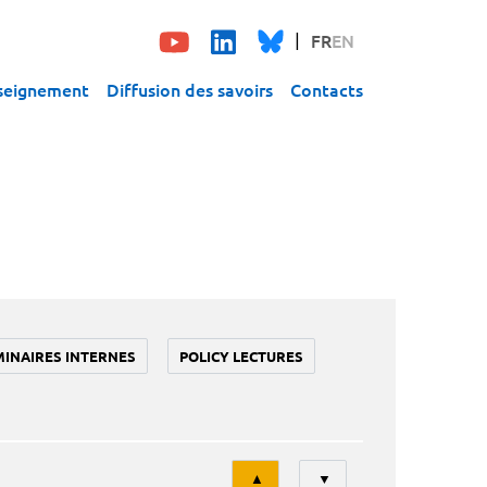
FR
EN
seignement
Diffusion des savoirs
Contacts
MINAIRES INTERNES
POLICY LECTURES
Tri
▲
▼