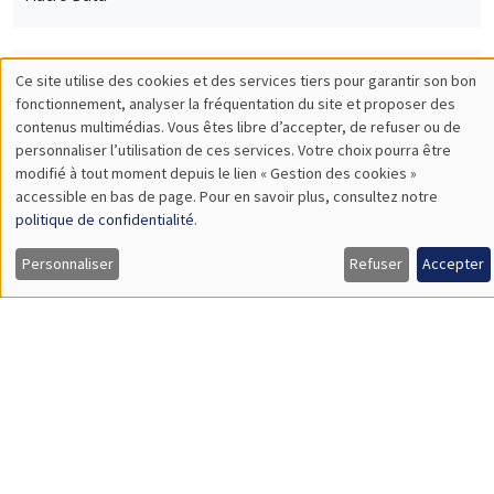
Jakob Madsen
The University of Western Australia
The Declining Labor Share and The Missing Returns to Capital
SÉMINAIRES COMMUNS
AMSE SEMINAR
DEVELOPMENT AND POLITICAL ECONOMY SEMINAR
Îlot Bernard du Bois
Amphithéâtre
Lundi 4 décembre 2023
11:30 à 12:45
Rachel Heath
University of Washington
Monitoring Harassment in Organizations
Load More