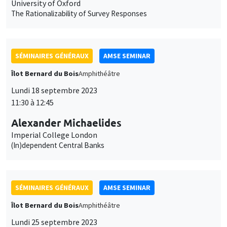
11:30 à 12:45
Alexander Michaelides
Imperial College London
(In)dependent Central Banks
SÉMINAIRES GÉNÉRAUX
AMSE SEMINAR
Îlot Bernard du Bois
Amphithéâtre
Lundi 25 septembre 2023
11:30 à 12:45
Armon Rezai
Vienna University of Economics and Business
Optimal Carbon Taxation and Income Distribution: Trading off
emission cuts, equity, and efficiency