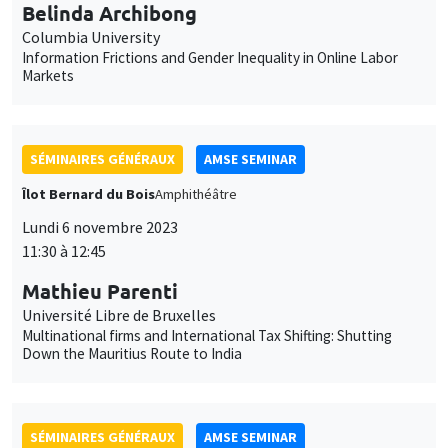
Îlot Bernard du Bois
Amphithéâtre
Lundi 6 novembre 2023
11:30 à 12:45
Mathieu Parenti
Université Libre de Bruxelles
Multinational firms and International Tax Shifting: Shutting
Down the Mauritius Route to India
SÉMINAIRES GÉNÉRAUX
AMSE SEMINAR
Îlot Bernard du Bois
Amphithéâtre
Lundi 13 novembre 2023
11:30 à 12:45
Melanie Meng Xue
LSE
Values of China