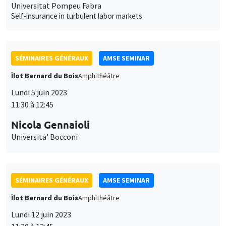
11:30 à 12:45
Nicola Gennaioli
Universita' Bocconi
SÉMINAIRES GÉNÉRAUX
AMSE SEMINAR
Îlot Bernard du Bois
Amphithéâtre
Lundi 12 juin 2023
11:30 à 12:45
Aurélien Baillon
EM Lyon
Peer prediction markets to elicit unverifiable information
SÉMINAIRES COMMUNS
AMSE SEMINAR