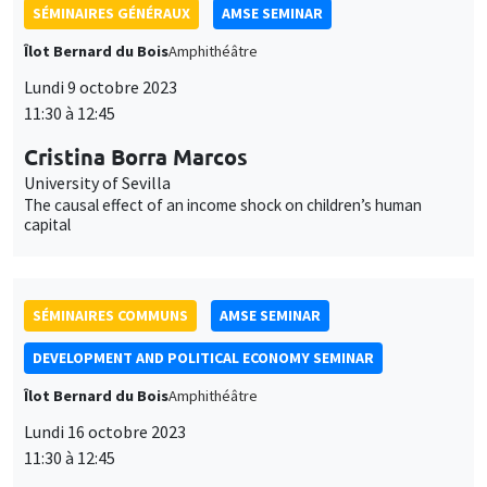
personnelles
The causal effect of an income shock on children’s human
capital
et
Personnaliser
Refuser
Accepter
des
cookies
SÉMINAIRES COMMUNS
AMSE SEMINAR
DEVELOPMENT AND POLITICAL ECONOMY SEMINAR
Îlot Bernard du Bois
Amphithéâtre
Lundi 16 octobre 2023
11:30 à 12:45
Belinda Archibong
Columbia University
Information Frictions and Gender Inequality in Online Labor
Markets
SÉMINAIRES GÉNÉRAUX
AMSE SEMINAR