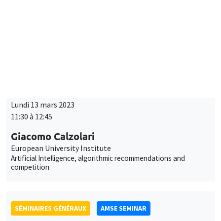
Lundi 13 mars 2023
11:30 à 12:45
Giacomo Calzolari
European University Institute
Artificial Intelligence, algorithmic recommendations and
competition
SÉMINAIRES GÉNÉRAUX
AMSE SEMINAR
Îlot Bernard du Bois
Amphithéâtre
Lundi 3 avril 2023
11:30 à 12:45
Alessandra Casarico
Bocconi University
Pay me if I quit. Maternal employment and firm level responses
À DISTANCE