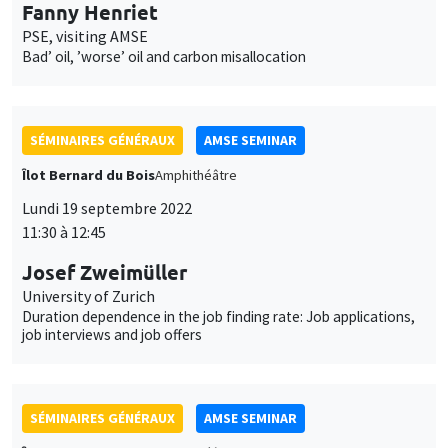
Îlot Bernard du Bois
Amphithéâtre
Lundi 19 septembre 2022
11:30 à 12:45
Josef Zweimüller
University of Zurich
Duration dependence in the job finding rate: Job applications,
job interviews and job offers
SÉMINAIRES GÉNÉRAUX
AMSE SEMINAR
Îlot Bernard du Bois
Amphithéâtre
Lundi 26 septembre 2022
11:30 à 12:45
Harutaka Takahashi
Kobe University and Meiji Gakuin University, visiting AMSE
Toward a theory of the labor share’s fall: A dynamic model of