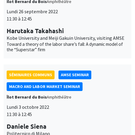
the “Superstar” firm
SÉMINAIRES COMMUNS
AMSE SEMINAR
MACRO AND LABOR MARKET SEMINAR
Îlot Bernard du Bois
Amphithéâtre
Lundi 3 octobre 2022
11:30 à 12:45
Daniele Siena
Politecnico di Milano
Job polarization, labor market fluidity and the flattening of the
Phillips Curve
SÉMINAIRES GÉNÉRAUX
AMSE SEMINAR
Îlot Bernard du Bois
Amphithéâtre