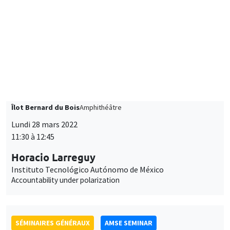
DEVELOPMENT AND POLITICAL ECONOMY SEMINAR
Îlot Bernard du Bois
Amphithéâtre
Lundi 28 mars 2022
11:30 à 12:45
Horacio Larreguy
Instituto Tecnológico Autónomo de México
Accountability under polarization
SÉMINAIRES GÉNÉRAUX
AMSE SEMINAR
Îlot Bernard du Bois
Amphithéâtre
Lundi 4 avril 2022
17:00 à 18:15
Jared Rubin
Chapman University