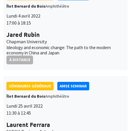
Ideology and economic change: The path to the modern
economy in China and Japan
À DISTANCE
SÉMINAIRES GÉNÉRAUX
AMSE SEMINAR
Îlot Bernard du Bois
Amphithéâtre
Lundi 25 avril 2022
11:30 à 12:45
Laurent Ferrara
SKEMA Business School
Dating business cycles in France: A reference chronology
SÉMINAIRES GÉNÉRAUX
AMSE SEMINAR
Îlot Bernard du Bois
Amphithéâtre