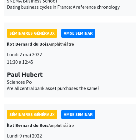
Lundi 2 mai 2022
11:30 à 12:45
Paul Hubert
Sciences Po
Are all central bank asset purchases the same?
SÉMINAIRES GÉNÉRAUX
AMSE SEMINAR
Îlot Bernard du Bois
Amphithéâtre
Lundi 9 mai 2022
11:30 à 12:45
Pierre-Philippe Combes
Sciences Po Paris
Measuring land use changes by (machine) learning from
historical maps - The emergence, growth, and stagnation of
cities: France c. 1760-2020