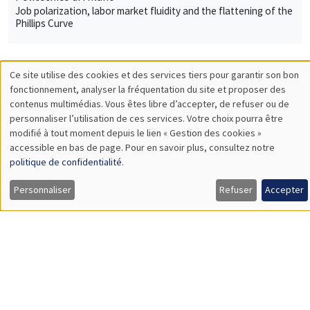
Lundi 10 octobre 2022
11:30 à 12:45
Olivier L'Haridon
Université of Rennes 1
An effective and simple tool for measuring loss aversion
SÉMINAIRES GÉNÉRAUX
AMSE SEMINAR
Îlot Bernard du Bois
Amphithéâtre
Lundi 17 octobre 2022
11:30 à 12:45
Marc Gurgand
PSE
Encouraging and directing job search: direct and spillover
effects in a large scale experiment