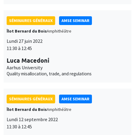
données
11:30 à 12:45
accessible en bas de page. Pour en savoir plus, consultez notre
personnelles
politique de confidentialité
.
Luca Macedoni
et
Aarhus University
Personnaliser
Refuser
Accepter
Quality misallocation, trade, and regulations
des
cookies
SÉMINAIRES GÉNÉRAUX
AMSE SEMINAR
Îlot Bernard du Bois
Amphithéâtre
Lundi 12 septembre 2022
11:30 à 12:45
Fanny Henriet
PSE, visiting AMSE
Bad’ oil, ’worse’ oil and carbon misallocation
SÉMINAIRES GÉNÉRAUX
AMSE SEMINAR