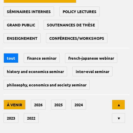
SÉMINAIRES INTERNES
POLICY LECTURES
GRAND PUBLIC
SOUTENANCES DE THÈSE
ENSEIGNEMENT
CONFÉRENCES/WORKSHOPS
tout
finance seminar
french-japanese webinar
history and economics seminar
inter-eval seminar
philosophy, economics and society seminar
Tri
À VENIR
2026
2025
2024
▲
2023
2022
▼