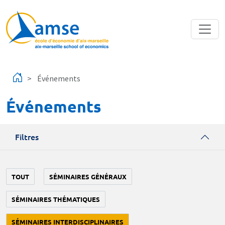
Aller au contenu principal
Événements
Événements
Filtres
TOUT
SÉMINAIRES GÉNÉRAUX
SÉMINAIRES THÉMATIQUES
SÉMINAIRES INTERDISCIPLINAIRES