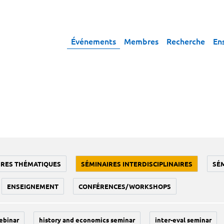
Événements
Membres
Recherche
En
IRES THÉMATIQUES
SÉMINAIRES INTERDISCIPLINAIRES
SÉ
ENSEIGNEMENT
CONFÉRENCES/WORKSHOPS
ebinar
history and economics seminar
inter-eval seminar