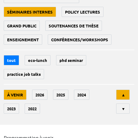
SÉMINAIRES INTERNES
POLICY LECTURES
GRAND PUBLIC
SOUTENANCES DE THÈSE
ENSEIGNEMENT
CONFÉRENCES/WORKSHOPS
tout
eco-lunch
phd seminar
practice job talks
Tri
À VENIR
2026
2025
2024
▲
2023
2022
▼
Programmation à venir