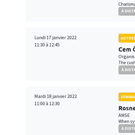
Charisma
À DIST
Lundi 17 janvier 2022
AUTRE
11:30 à 12:45
Cem 
Organis
The cush
À DIST
Mardi 18 janvier 2022
SÉMINA
11:00 à 12:30
Rosne
AMSE
When sys
À DIST