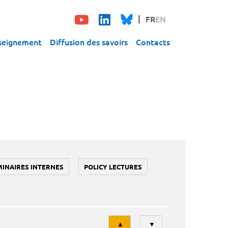
FR
EN
seignement
Diffusion des savoirs
Contacts
MINAIRES INTERNES
POLICY LECTURES
Tri
▲
▼