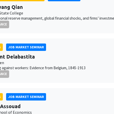
wang Qian
 State College
ional reserve management, global financial shocks, and firms’ invest
ANCE
S
JOB MARKET SEMINAR
nt Delabastita
ven
g against workers: Evidence from Belgium, 1845-1913
ANCE
S
JOB MARKET SEMINAR
 Assouad
chool of Economics