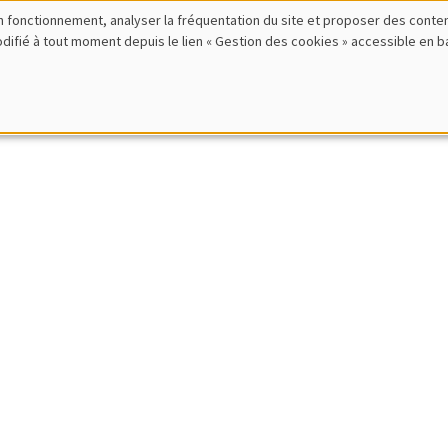
bon fonctionnement, analyser la fréquentation du site et proposer des conte
-Benoît Eymeoud
modifié à tout moment depuis le lien « Gestion des cookies » accessible en 
s Po (LIEPP)
from home and corporate real estate
ANCE
IRES INTERDISCIPLINAIRES
HISTORY AND ECONOMICS SEMINAR
han Saha
University
on in Colonial Myanmar
ANCE
S
JOB MARKET SEMINAR
Leromain