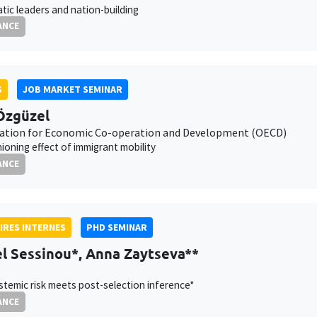
tic leaders and nation-building
ANCE
S
JOB MARKET SEMINAR
Özgüzel
ation for Economic Co-operation and Development (OECD)
ioning effect of immigrant mobility
ANCE
IRES INTERNES
PHD SEMINAR
l Sessinou*, Anna Zaytseva**
temic risk meets post-selection inference*
ANCE