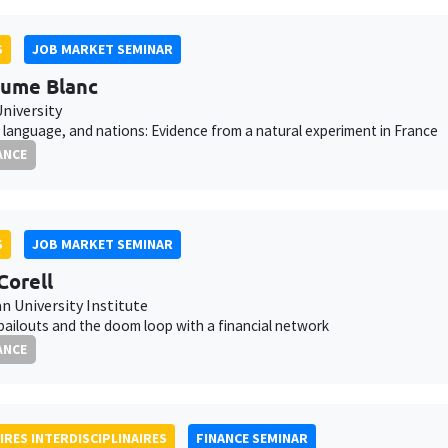
S
JOB MARKET SEMINAR
aume Blanc
niversity
 language, and nations: Evidence from a natural experiment in France
ANCE
S
JOB MARKET SEMINAR
Corell
n University Institute
bailouts and the doom loop with a financial network
ANCE
IRES INTERDISCIPLINAIRES
FINANCE SEMINAR