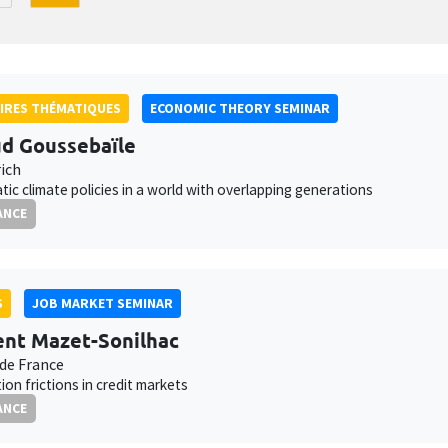
IRES THÉMATIQUES
ECONOMIC THEORY SEMINAR
d Goussebaïle
ich
ic climate policies in a world with overlapping generations
ANCE
S
JOB MARKET SEMINAR
nt Mazet-Sonilhac
de France
ion frictions in credit markets
ANCE