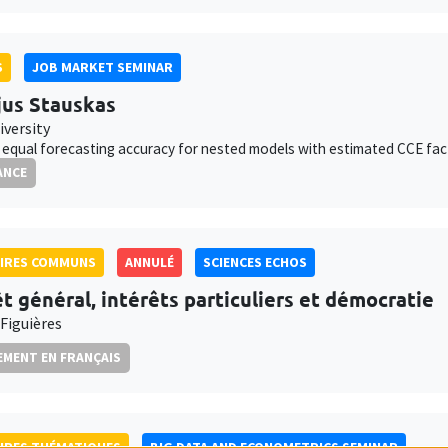
S
JOB MARKET SEMINAR
jus Stauskas
iversity
 equal forecasting accuracy for nested models with estimated CCE fac
ANCE
AIRES COMMUNS
ANNULÉ
SCIENCES ECHOS
êt général, intérêts particuliers et démocratie
 Figuières
MENT EN FRANÇAIS
IRES THÉMATIQUES
BIG DATA AND ECONOMETRICS SEMINAR