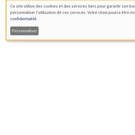
14:00 à 14:45
Ce site utilise des cookies et des services tiers pour garantir son 
Jean
personnaliser l’utilisation de ces services. Votre choix pourra être 
Utilisation
Îlot Bernard du Bois
Science
confidentialité
.
Salle 21
Working 
des
Personnaliser
À DIST
données
personnelles
Mercredi 19 janvier 2022
SÉMINA
14:30 à 16:00
Jonat
et
Durham 
Corrupti
des
À DIST
cookies
Jeudi 20 janvier 2022
AUTRE
14:00 à 15:15
Elsa 