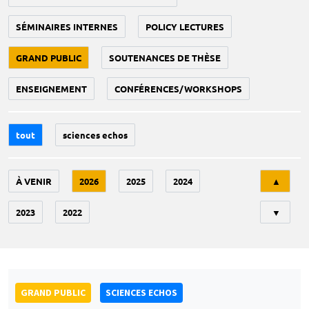
SÉMINAIRES INTERNES
POLICY LECTURES
GRAND PUBLIC
SOUTENANCES DE THÈSE
ENSEIGNEMENT
CONFÉRENCES/WORKSHOPS
tout
sciences echos
Tri
À VENIR
2026
2025
2024
▲
2023
2022
▼
GRAND PUBLIC
SCIENCES ECHOS