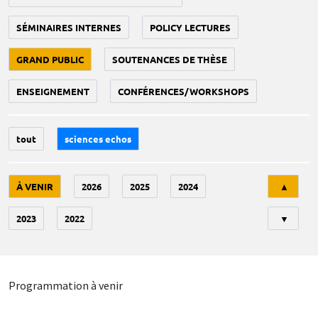
SÉMINAIRES INTERNES
POLICY LECTURES
GRAND PUBLIC
SOUTENANCES DE THÈSE
ENSEIGNEMENT
CONFÉRENCES/WORKSHOPS
tout
sciences echos
Tri
À VENIR
2026
2025
2024
▲
2023
2022
▼
Programmation à venir