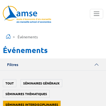
Aller au contenu principal
Événements
Événements
Filtres
TOUT
SÉMINAIRES GÉNÉRAUX
SÉMINAIRES THÉMATIQUES
SÉMINAIRES INTERDISCIPLINAIRES