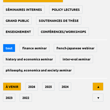
SÉMINAIRES INTERNES
POLICY LECTURES
GRAND PUBLIC
SOUTENANCES DE THÈSE
ENSEIGNEMENT
CONFÉRENCES/WORKSHOPS
tout
finance seminar
french-japanese webinar
history and economics seminar
inter-eval seminar
philosophy, economics and society seminar
Tri
À VENIR
2026
2025
2024
▲
2023
2022
▼