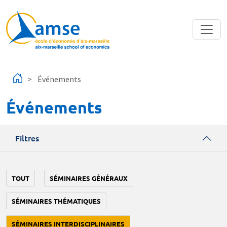
Aller au contenu principal
Événements
Événements
Filtres
TOUT
SÉMINAIRES GÉNÉRAUX
SÉMINAIRES THÉMATIQUES
SÉMINAIRES INTERDISCIPLINAIRES