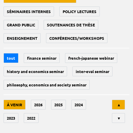
SÉMINAIRES INTERNES
POLICY LECTURES
GRAND PUBLIC
SOUTENANCES DE THÈSE
ENSEIGNEMENT
CONFÉRENCES/WORKSHOPS
tout
finance seminar
french-japanese webinar
history and economics seminar
inter-eval seminar
philosophy, economics and society seminar
Tri
À VENIR
2026
2025
2024
▲
2023
2022
▼