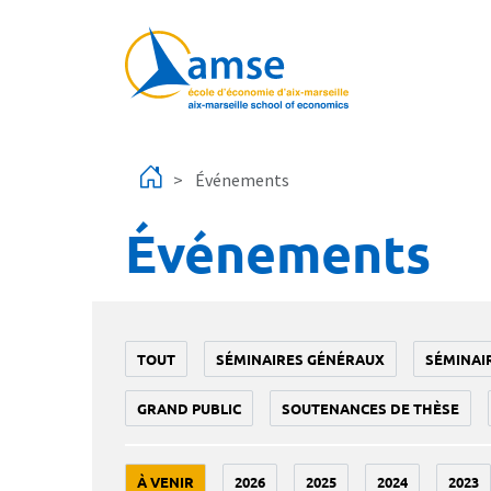
Aller au contenu principal
Événements
Événements
TOUT
SÉMINAIRES GÉNÉRAUX
SÉMINAI
GRAND PUBLIC
SOUTENANCES DE THÈSE
À VENIR
2026
2025
2024
2023