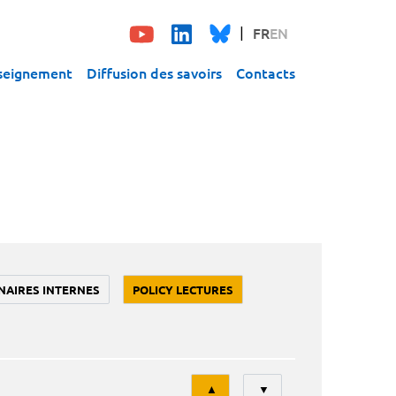
FR
EN
seignement
Diffusion des savoirs
Contacts
NAIRES INTERNES
POLICY LECTURES
Tri
▲
▼