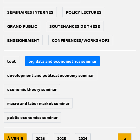
SÉMINAIRES INTERNES
POLICY LECTURES
GRAND PUBLIC
SOUTENANCES DE THÈSE
ENSEIGNEMENT
CONFÉRENCES/WORKSHOPS
tout
big data and econometrics seminar
development and political economy seminar
economic theory seminar
macro and labor market seminar
public economics seminar
Tri
À VENIR
2026
2025
2024
▲