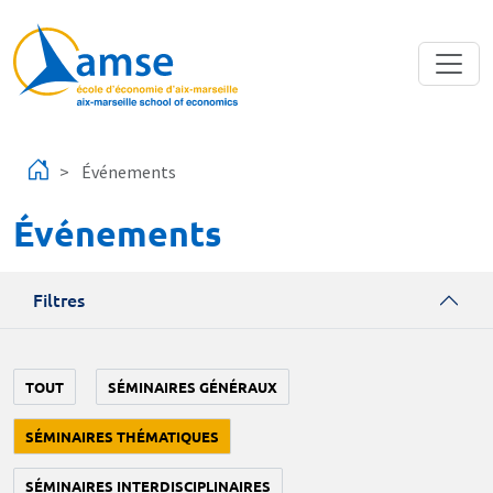
Aller au contenu principal
Événements
Événements
Filtres
TOUT
SÉMINAIRES GÉNÉRAUX
SÉMINAIRES THÉMATIQUES
SÉMINAIRES INTERDISCIPLINAIRES