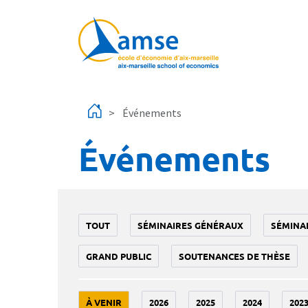
Aller au contenu principal
Événements
Événements
TOUT
SÉMINAIRES GÉNÉRAUX
SÉMINA
GRAND PUBLIC
SOUTENANCES DE THÈSE
À VENIR
2026
2025
2024
202