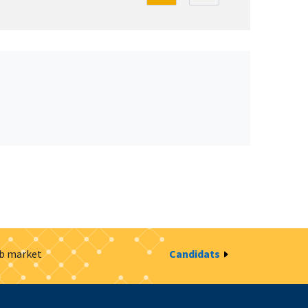
ob market
Candidats