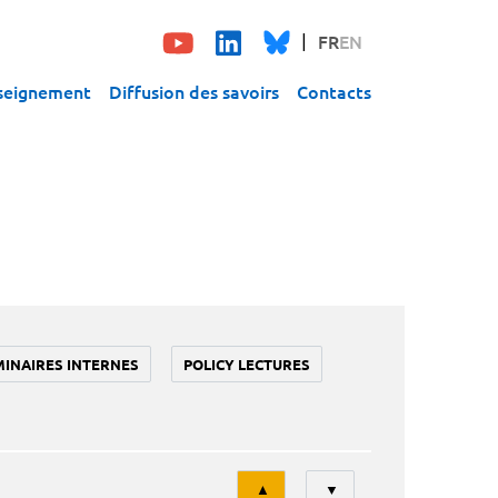
FR
EN
seignement
Diffusion des savoirs
Contacts
MINAIRES INTERNES
POLICY LECTURES
Tri
▲
▼