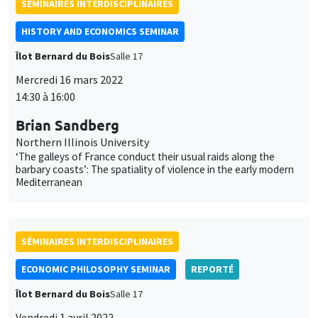
Vendredi 1 avril 2022
10:00 à 12:00
Céline Spector
Sorbonne Université
La justice sociale peut-elle être européenne ?
UNIQUEMENT EN FRANÇAIS
SÉMINAIRES INTERDISCIPLINAIRES
HISTORY AND ECONOMICS SEMINAR
REPORTÉ
Îlot Bernard du Bois
Amphithéâtre
Mercredi 6 avril 2022
14:30 à 16:00
Paul Seabright
TSE, IAST