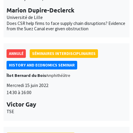
SÉMINAIRES INTERDISCIPLINAIRES
INTER-EVAL SEMINAR
MEGA
Vendredi 24 juin 2022
12:00 à 13:45
Marc Gurgand
PSE
Take-up of social benefits: Experimental evidence from France
SÉMINAIRES INTERDISCIPLINAIRES
FINANCE SEMINAR
MEGA
Mardi 20 septembre 2022, 14:30
Zhenya Liu