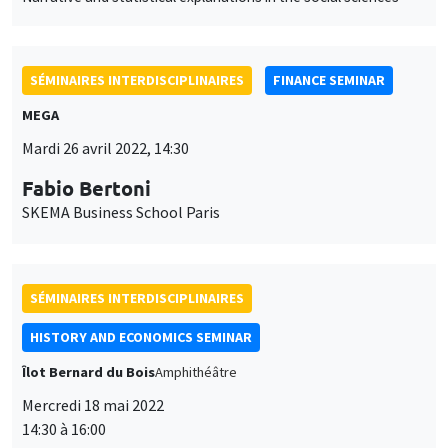
Maria Teresa Guerrini
Université de Bologne
The Pope’s Universities: sources and research perspectives on
finances and funding in the early modern period in Italy
SÉMINAIRES COMMUNS
BIG DATA AND ECONOMETRICS SEMINAR
FINANCE SEMINAR
Îlot Bernard du Bois
Salle 21
Mardi 31 mai 2022
14:00 à 15:30
Kris Jacobs
University of Houston
Fast filtering with large option panels: Implications for asset