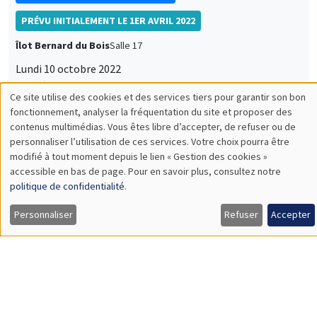
Frédérique Bec
University of Cergy Pontoise
Power of unit root tests against nonlinear and noncausal
alternatives
À DISTANCE
Load More
Job market
Retrouvez l'ensemble de nos candidats disponibles
actuellement sur le Job market
Candidats