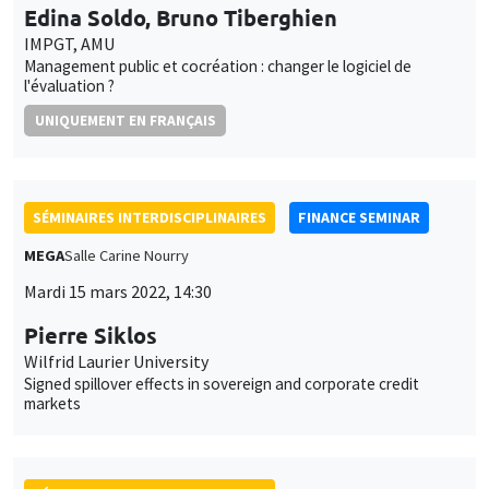
SÉMINAIRES INTERDISCIPLINAIRES
HISTORY AND ECONOMICS SEMINAR
Îlot Bernard du Bois
Salle 17
Mercredi 16 mars 2022
14:30 à 16:00
Brian Sandberg
Northern Illinois University
‘The galleys of France conduct their usual raids along the
barbary coasts’: The spatiality of violence in the early modern
Mediterranean
SÉMINAIRES INTERDISCIPLINAIRES
ECONOMIC PHILOSOPHY SEMINAR
REPORTÉ
Îlot Bernard du Bois
Salle 17