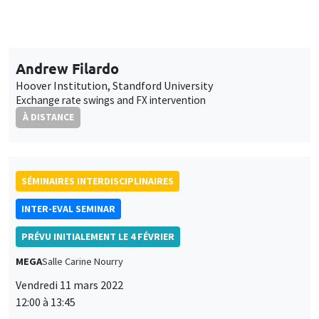
Edina Soldo, Bruno Tiberghien
IMPGT, AMU
Management public et cocréation : changer le logiciel de
l'évaluation ?
UNIQUEMENT EN FRANÇAIS
SÉMINAIRES INTERDISCIPLINAIRES
FINANCE SEMINAR
MEGA
Salle Carine Nourry
Mardi 15 mars 2022, 14:30
Pierre Siklos
Wilfrid Laurier University
Signed spillover effects in sovereign and corporate credit
markets