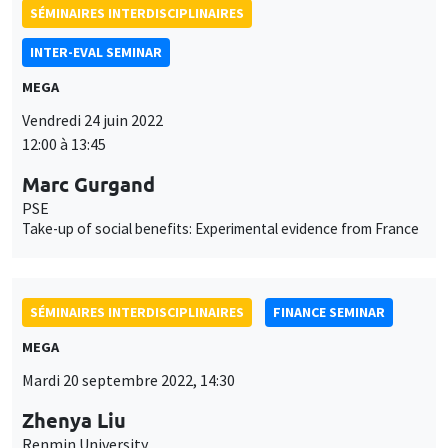
Renmin University
A mispricing factor in China stock market
SÉMINAIRES INTERDISCIPLINAIRES
HISTORY AND ECONOMICS SEMINAR
Îlot Bernard du Bois
Amphithéâtre
Mercredi 21 septembre 2022
14:30 à 16:00
Paul Seabright
TSE
Narrative and statistical explanations in the social sciences
SÉMINAIRES INTERDISCIPLINAIRES
ECONOMIC PHILOSOPHY SEMINAR