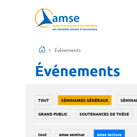
Aller au contenu principal
Événements
Événements
TOUT
SÉMINAIRES GÉNÉRAUX
SÉMINA
GRAND PUBLIC
SOUTENANCES DE THÈSE
tout
amse seminar
amse lecture