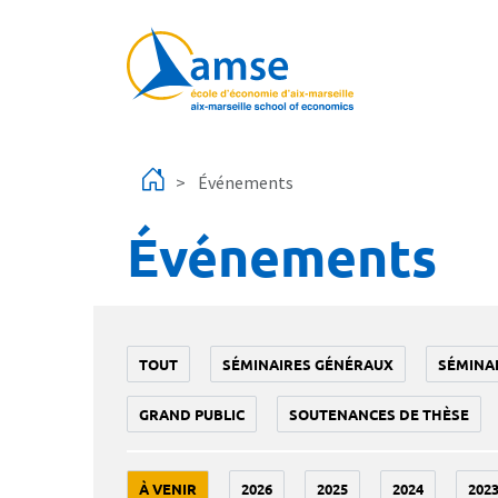
Aller au contenu principal
Événements
Événements
TOUT
SÉMINAIRES GÉNÉRAUX
SÉMINA
GRAND PUBLIC
SOUTENANCES DE THÈSE
À VENIR
2026
2025
2024
202