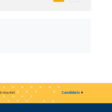
ob market
Candidats