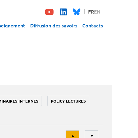
FR
EN
seignement
Diffusion des savoirs
Contacts
MINAIRES INTERNES
POLICY LECTURES
Tri
▲
▼