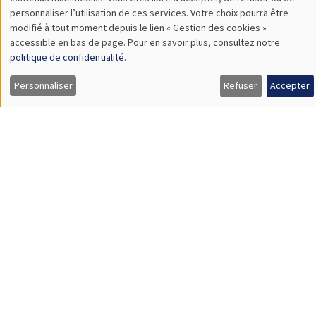
TBA
des
personnaliser l’utilisation de ces services. Votre choix pourra être
modifié à tout moment depuis le lien « Gestion des cookies »
données
accessible en bas de page. Pour en savoir plus, consultez notre
personnelles
politique de confidentialité
.
SÉMINAIRES GÉNÉRAUX
AMSE SEMINAR
et
Personnaliser
Refuser
Accepter
Îlot Bernard du Bois
Amphithéâtre
des
Lundi 9 novembre 2026
cookies
11:30 à 12:45
Amelie Schiprowski
University of Bonn
SÉMINAIRES GÉNÉRAUX
AMSE SEMINAR
Îlot Bernard du Bois
Amphithéâtre
Lundi 16 novembre 2026
11:30 à 12:45