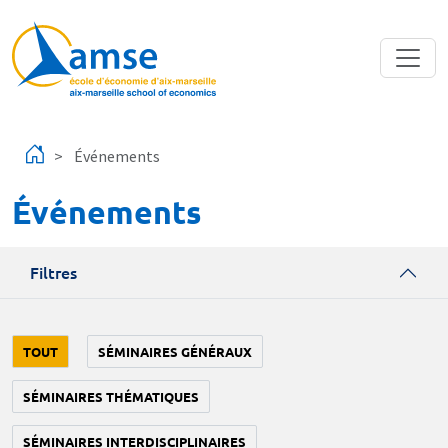
Aller au contenu principal
Événements
Événements
Filtres
TOUT
SÉMINAIRES GÉNÉRAUX
SÉMINAIRES THÉMATIQUES
SÉMINAIRES INTERDISCIPLINAIRES