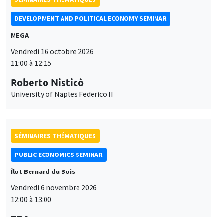
SÉMINAIRES THÉMATIQUES
PUBLIC ECONOMICS SEMINAR
Îlot Bernard du Bois
Vendredi 6 novembre 2026
12:00 à 13:00
TBA
SÉMINAIRES GÉNÉRAUX
AMSE SEMINAR
Îlot Bernard du Bois
Amphithéâtre
Ce site utilise des cookies et des services tiers pour garantir son bon
Lundi 9 novembre 2026
Utilisation
fonctionnement, analyser la fréquentation du site et proposer des
11:30 à 12:45
contenus multimédias. Vous êtes libre d’accepter, de refuser ou de