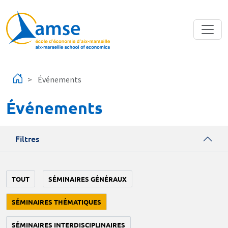
Aller au contenu principal
Événements
Événements
Filtres
TOUT
SÉMINAIRES GÉNÉRAUX
SÉMINAIRES THÉMATIQUES
SÉMINAIRES INTERDISCIPLINAIRES