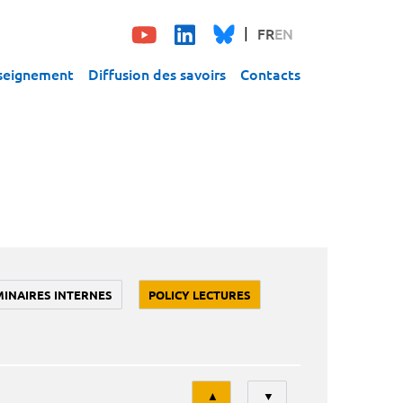
FR
EN
seignement
Diffusion des savoirs
Contacts
MINAIRES INTERNES
POLICY LECTURES
Tri
▲
▼