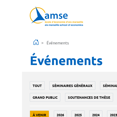
Aller au contenu principal
Événements
Événements
TOUT
SÉMINAIRES GÉNÉRAUX
SÉMINA
GRAND PUBLIC
SOUTENANCES DE THÈSE
À VENIR
2026
2025
2024
202