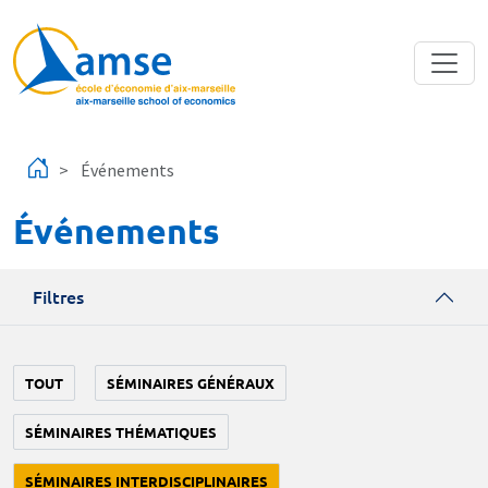
Aller au contenu principal
Événements
Événements
Filtres
TOUT
SÉMINAIRES GÉNÉRAUX
SÉMINAIRES THÉMATIQUES
SÉMINAIRES INTERDISCIPLINAIRES