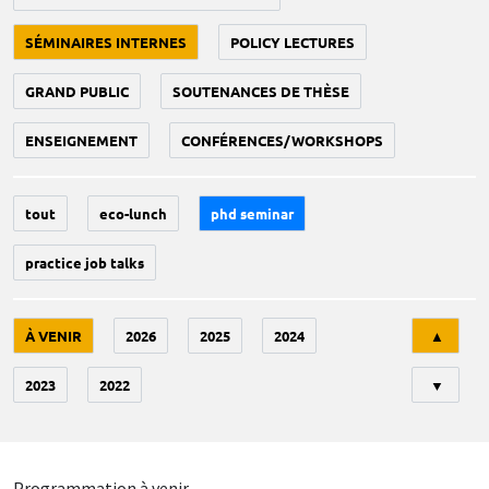
SÉMINAIRES INTERNES
POLICY LECTURES
GRAND PUBLIC
SOUTENANCES DE THÈSE
ENSEIGNEMENT
CONFÉRENCES/WORKSHOPS
tout
eco-lunch
phd seminar
practice job talks
Tri
À VENIR
2026
2025
2024
▲
2023
2022
▼
Programmation à venir