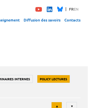
FR
EN
seignement
Diffusion des savoirs
Contacts
MINAIRES INTERNES
POLICY LECTURES
Tri
▲
▼