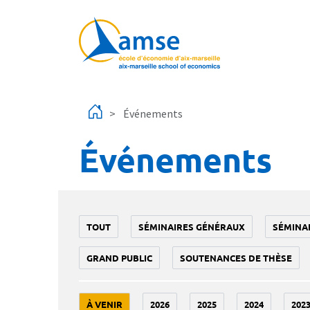
Aller au contenu principal
Événements
Événements
TOUT
SÉMINAIRES GÉNÉRAUX
SÉMINA
GRAND PUBLIC
SOUTENANCES DE THÈSE
À VENIR
2026
2025
2024
202