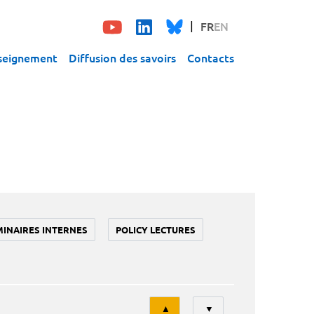
FR
EN
seignement
Diffusion des savoirs
Contacts
MINAIRES INTERNES
POLICY LECTURES
Tri
▲
▼