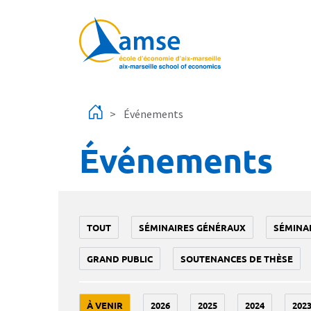
Aller au contenu principal
Événements
Événements
TOUT
SÉMINAIRES GÉNÉRAUX
SÉMINA
GRAND PUBLIC
SOUTENANCES DE THÈSE
À VENIR
2026
2025
2024
202