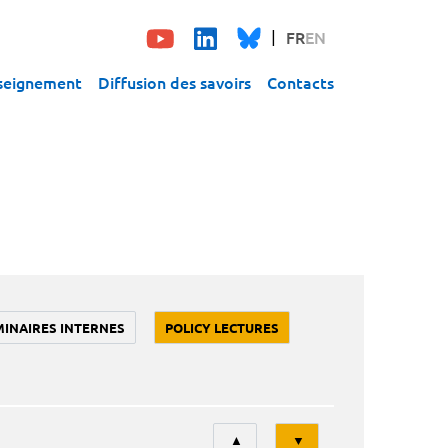
FR
EN
seignement
Diffusion des savoirs
Contacts
MINAIRES INTERNES
POLICY LECTURES
Tri
▲
▼