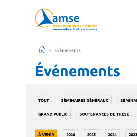
Aller au contenu principal
Événements
Événements
TOUT
SÉMINAIRES GÉNÉRAUX
SÉMINA
GRAND PUBLIC
SOUTENANCES DE THÈSE
À VENIR
2026
2025
2024
202