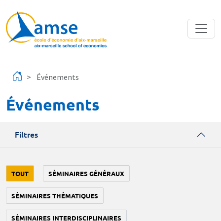
Aller au contenu principal
Événements
Événements
Filtres
TOUT
SÉMINAIRES GÉNÉRAUX
SÉMINAIRES THÉMATIQUES
SÉMINAIRES INTERDISCIPLINAIRES