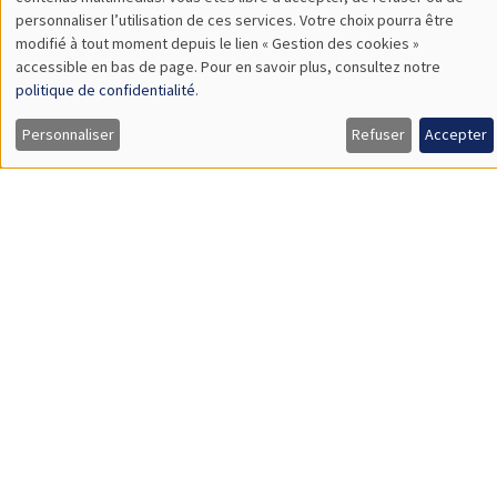
TBA
des
personnaliser l’utilisation de ces services. Votre choix pourra être
modifié à tout moment depuis le lien « Gestion des cookies »
données
accessible en bas de page. Pour en savoir plus, consultez notre
personnelles
politique de confidentialité
.
SÉMINAIRES GÉNÉRAUX
AMSE SEMINAR
et
Personnaliser
Refuser
Accepter
Îlot Bernard du Bois
Amphithéâtre
des
Lundi 9 novembre 2026
cookies
11:30 à 12:45
Amelie Schiprowski
University of Bonn
SÉMINAIRES GÉNÉRAUX
AMSE SEMINAR
Îlot Bernard du Bois
Amphithéâtre
Lundi 16 novembre 2026
11:30 à 12:45