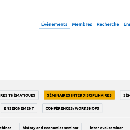
Événements
Membres
Recherche
En
IRES THÉMATIQUES
SÉMINAIRES INTERDISCIPLINAIRES
SÉ
ENSEIGNEMENT
CONFÉRENCES/WORKSHOPS
ebinar
history and economics seminar
inter-eval seminar