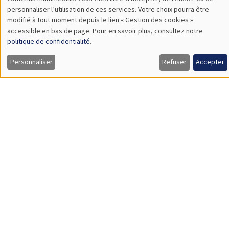
TBA
des
personnaliser l’utilisation de ces services. Votre choix pourra être
modifié à tout moment depuis le lien « Gestion des cookies »
données
accessible en bas de page. Pour en savoir plus, consultez notre
personnelles
politique de confidentialité
.
SÉMINAIRES GÉNÉRAUX
AMSE SEMINAR
et
Personnaliser
Refuser
Accepter
Îlot Bernard du Bois
Amphithéâtre
des
Lundi 9 novembre 2026
cookies
11:30 à 12:45
Amelie Schiprowski
University of Bonn
SÉMINAIRES GÉNÉRAUX
AMSE SEMINAR
Îlot Bernard du Bois
Amphithéâtre
Lundi 16 novembre 2026
11:30 à 12:45