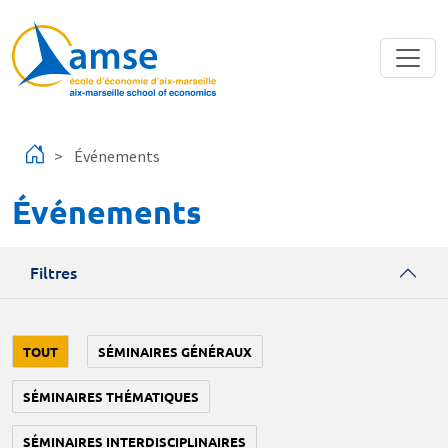
Aller au contenu principal
Événements
Événements
Filtres
TOUT
SÉMINAIRES GÉNÉRAUX
SÉMINAIRES THÉMATIQUES
SÉMINAIRES INTERDISCIPLINAIRES