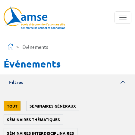
Aller au contenu principal
Événements
Événements
Filtres
TOUT
SÉMINAIRES GÉNÉRAUX
SÉMINAIRES THÉMATIQUES
SÉMINAIRES INTERDISCIPLINAIRES