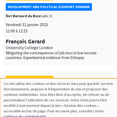
DEVELOPMENT AND POLITICAL ECONOMY SEMINAR
Îlot Bernard du Bois
Salle 21
Vendredi 31 janvier 2025
11:00 à 12:15
François Gerard
University College London
Mitigating the consequences of job-loss in low-income
countries: Experimental evidence from Ethiopia
SÉMINAIRES THÉMATIQUES
Ce site utilise des cookies et des services tiers pour garantir son bon
Utilisation
fonctionnement, analyser la fréquentation du site et proposer des
MACRO AND LABOR MARKET SEMINAR
contenus multimédias. Vous êtes libre d’accepter, de refuser ou de
des
MEGA
Salle Carine Nourry
personnaliser l’utilisation de ces services. Votre choix pourra être
modifié à tout moment depuis le lien « Gestion des cookies »
données
Vendredi 31 janvier 2025
accessible en bas de page. Pour en savoir plus, consultez notre
12:30 à 13:30
politique de confidentialité
.