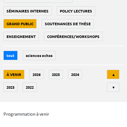
SÉMINAIRES INTERNES
POLICY LECTURES
GRAND PUBLIC
SOUTENANCES DE THÈSE
ENSEIGNEMENT
CONFÉRENCES/WORKSHOPS
tout
sciences echos
Tri
À VENIR
2026
2025
2024
▲
2023
2022
▼
Programmation à venir