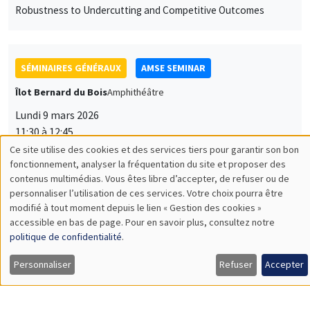
Robustness to Undercutting and Competitive Outcomes
SÉMINAIRES GÉNÉRAUX
AMSE SEMINAR
Îlot Bernard du Bois
Amphithéâtre
Lundi 9 mars 2026
11:30 à 12:45
Ce site utilise des cookies et des services tiers pour garantir son bon
Aureo de Paula
Utilisation
fonctionnement, analyser la fréquentation du site et proposer des
University College London, CeMMAP and Institute for
contenus multimédias. Vous êtes libre d’accepter, de refuser ou de
des
Fiscal Studies
personnaliser l’utilisation de ces services. Votre choix pourra être
Production Function Estimation Using Subjective Expectations
modifié à tout moment depuis le lien « Gestion des cookies »
données
Data
accessible en bas de page. Pour en savoir plus, consultez notre
personnelles
politique de confidentialité
.
et
Personnaliser
Refuser
Accepter
SÉMINAIRES GÉNÉRAUX
AMSE SEMINAR
des
Îlot Bernard du Bois
Amphithéâtre
cookies