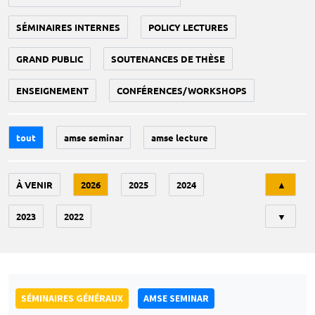
SÉMINAIRES INTERNES
POLICY LECTURES
GRAND PUBLIC
SOUTENANCES DE THÈSE
ENSEIGNEMENT
CONFÉRENCES/WORKSHOPS
tout
amse seminar
amse lecture
Tri
À VENIR
2026
2025
2024
▲
2023
2022
▼
SÉMINAIRES GÉNÉRAUX
AMSE SEMINAR