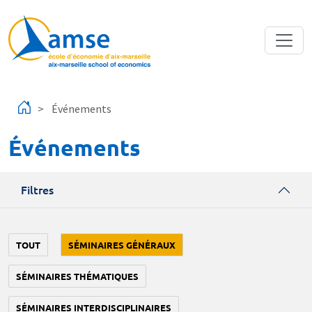
Aller au contenu principal
Événements
Événements
Filtres
TOUT
SÉMINAIRES GÉNÉRAUX
SÉMINAIRES THÉMATIQUES
SÉMINAIRES INTERDISCIPLINAIRES