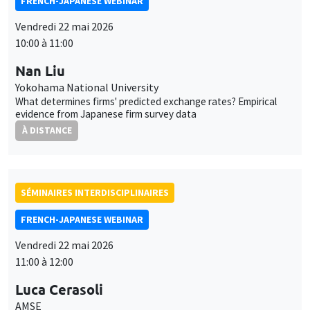
À DISTANCE
Ce site utilise des cookies et des services tiers pour garantir son bon
Utilisation
fonctionnement, analyser la fréquentation du site et proposer des
contenus multimédias. Vous êtes libre d’accepter, de refuser ou de
des
ANNULÉ
SÉMINAIRES INTERDISCIPLINAIRES
personnaliser l’utilisation de ces services. Votre choix pourra être
modifié à tout moment depuis le lien « Gestion des cookies »
données
PHILOSOPHY, ECONOMICS AND SOCIETY SEMINAR
accessible en bas de page. Pour en savoir plus, consultez notre
personnelles
politique de confidentialité
.
Îlot Bernard du Bois
Salle 15
et
Mardi 2 juin 2026
Personnaliser
Refuser
Accepter
des
16:00 à 18:00
cookies
Thomas Macias
University of Vermont
The Social Capital Origins of Human Connection in Europe and
Beyond
SÉMINAIRES INTERDISCIPLINAIRES