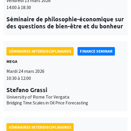
Îlot Bernard du Bois
Salle 24
Mercredi 1 avril 2026
14:30 à 16:00
Alain Trannoy
EHESS, AMSE
Comparaison plateau Gaule Romaine - plateau 1300
SÉMINAIRES INTERDISCIPLINAIRES
FINANCE SEMINAR
MEGA
Mardi 7 avril 2026
10:30 à 12:00
Luc Meunier
ESSCA
The Invisible Gorilla: More Dangerous Digitally than on Paper?