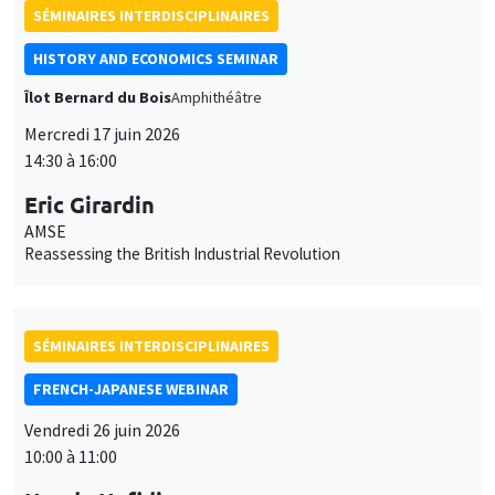
Evidence from Roll-Call Votes
À DISTANCE
SÉMINAIRES INTERDISCIPLINAIRES
FRENCH-JAPANESE WEBINAR
Vendredi 26 juin 2026
11:00 à 12:00
Qin Zhang
Shiga University
Do the perceptions of exchange rates matter? The exchange
rate impact on the import and consumer prices in Japan
À DISTANCE