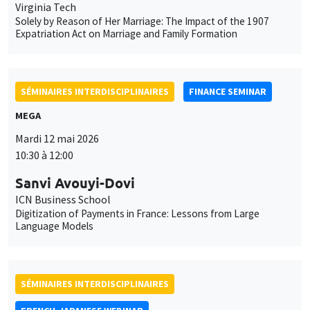
10:00 à 11:00
Nan Liu
Yokohama National University
What determines firms' predicted exchange rates? Empirical
evidence from Japanese firm survey data
À DISTANCE
SÉMINAIRES INTERDISCIPLINAIRES
FRENCH-JAPANESE WEBINAR
Vendredi 22 mai 2026
11:00 à 12:00
Luca Cerasoli
AMSE
A Data-Driven Local Likelihood Approach for Time-Varying
Copula Estimation