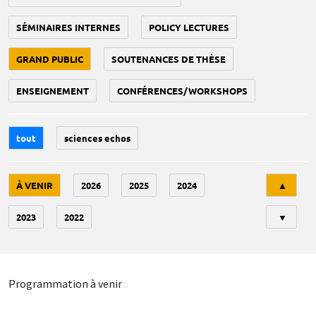
SÉMINAIRES INTERNES
POLICY LECTURES
GRAND PUBLIC
SOUTENANCES DE THÈSE
ENSEIGNEMENT
CONFÉRENCES/WORKSHOPS
tout
sciences echos
Tri
À VENIR
2026
2025
2024
▲
2023
2022
▼
Programmation à venir