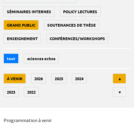
SÉMINAIRES INTERNES
POLICY LECTURES
GRAND PUBLIC
SOUTENANCES DE THÈSE
ENSEIGNEMENT
CONFÉRENCES/WORKSHOPS
tout
sciences echos
Tri
À VENIR
2026
2025
2024
▲
2023
2022
▼
Programmation à venir