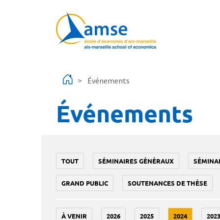
Aller au contenu principal
Événements
Événements
TOUT
SÉMINAIRES GÉNÉRAUX
SÉMINA
GRAND PUBLIC
SOUTENANCES DE THÈSE
À VENIR
2026
2025
2024
202