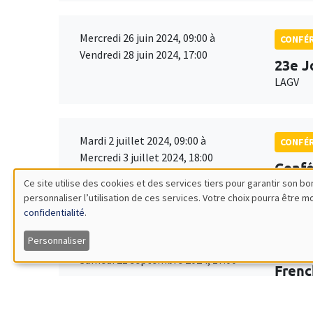
Mercredi 26 juin 2024, 09:00 à
CONFÉ
Vendredi 28 juin 2024, 17:00
23e J
LAGV
Mardi 2 juillet 2024, 09:00 à
CONFÉ
Mercredi 3 juillet 2024, 18:00
Confé
Ce site utilise des cookies et des services tiers pour garantir son 
ICDE 20
personnaliser l’utilisation de ces services. Votre choix pourra être 
Utilisation
confidentialité
.
des
Personnaliser
Vendredi 20 septembre 2024, 09:00 à
CONFÉ
Samedi 21 septembre 2024, 17:00
Frenc
données
Globa
personnelles