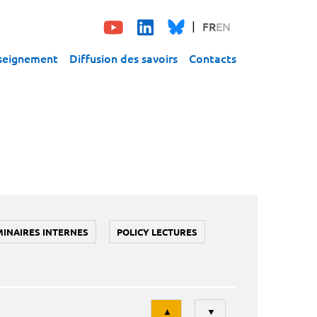
FR
EN
seignement
Diffusion des savoirs
Contacts
MINAIRES INTERNES
POLICY LECTURES
Tri
▲
▼