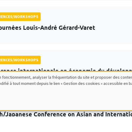
RENCES/WORKSHOPS
ournées Louis-André Gérard-Varet
RENCES/WORKSHOPS
rence internationale en économie du dévelo
bon fonctionnement, analyser la fréquentation du site et proposer des conte
24
modifié à tout moment depuis le lien « Gestion des cookies » accessible en 
RENCES/WORKSHOPS
h/Japanese Conference on Asian and Internatio
lization