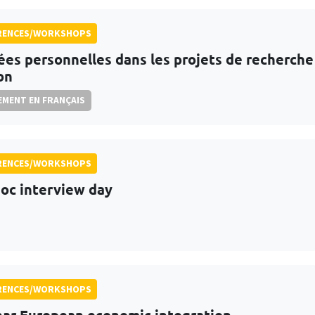
RENCES/WORKSHOPS
es personnelles dans les projets de recherche 
on
MENT EN FRANÇAIS
RENCES/WORKSHOPS
oc interview day
RENCES/WORKSHOPS
ar European economic integration