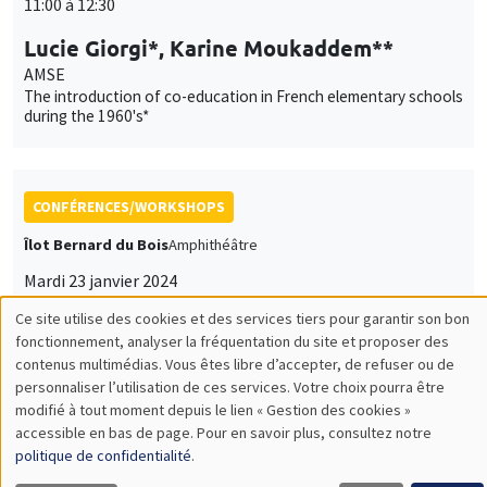
11:00 à 12:30
Lucie Giorgi*, Karine Moukaddem**
AMSE
The introduction of co-education in French elementary schools
during the 1960's*
CONFÉRENCES/WORKSHOPS
Îlot Bernard du Bois
Amphithéâtre
Mardi 23 janvier 2024
14:00 à 18:30
Ce site utilise des cookies et des services tiers pour garantir son bon
Utilisation
fonctionnement, analyser la fréquentation du site et proposer des
Iméra-AMSE Workshop on Gender
contenus multimédias. Vous êtes libre d’accepter, de refuser ou de
Inequalities
des
personnaliser l’utilisation de ces services. Votre choix pourra être
modifié à tout moment depuis le lien « Gestion des cookies »
données
accessible en bas de page. Pour en savoir plus, consultez notre
personnelles
politique de confidentialité
.
GRAND PUBLIC
SCIENCES ECHOS