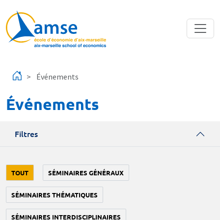
Aller au contenu principal
Événements
Événements
Filtres
TOUT
SÉMINAIRES GÉNÉRAUX
SÉMINAIRES THÉMATIQUES
SÉMINAIRES INTERDISCIPLINAIRES