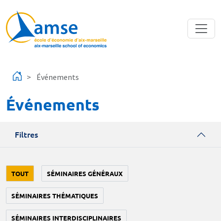
Aller au contenu principal
Événements
Événements
Filtres
TOUT
SÉMINAIRES GÉNÉRAUX
SÉMINAIRES THÉMATIQUES
SÉMINAIRES INTERDISCIPLINAIRES