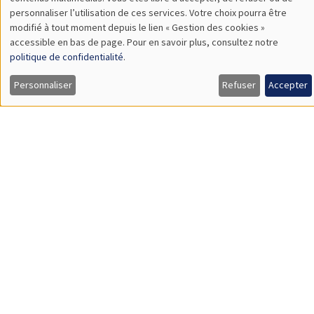
TBA
des
personnaliser l’utilisation de ces services. Votre choix pourra être
modifié à tout moment depuis le lien « Gestion des cookies »
données
accessible en bas de page. Pour en savoir plus, consultez notre
personnelles
politique de confidentialité
.
SÉMINAIRES GÉNÉRAUX
AMSE SEMINAR
et
Personnaliser
Refuser
Accepter
Îlot Bernard du Bois
Amphithéâtre
des
Lundi 9 novembre 2026
cookies
11:30 à 12:45
Amelie Schiprowski
University of Bonn
SÉMINAIRES GÉNÉRAUX
AMSE SEMINAR
Îlot Bernard du Bois
Amphithéâtre
Lundi 16 novembre 2026
11:30 à 12:45