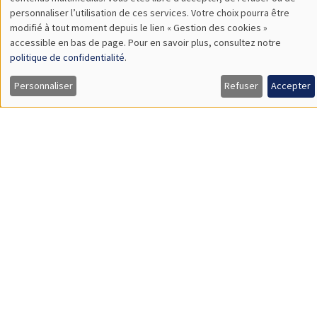
TBA
des
personnaliser l’utilisation de ces services. Votre choix pourra être
modifié à tout moment depuis le lien « Gestion des cookies »
données
accessible en bas de page. Pour en savoir plus, consultez notre
personnelles
politique de confidentialité
.
SÉMINAIRES GÉNÉRAUX
AMSE SEMINAR
et
Personnaliser
Refuser
Accepter
Îlot Bernard du Bois
Amphithéâtre
des
Lundi 9 novembre 2026
cookies
11:30 à 12:45
Amelie Schiprowski
University of Bonn
SÉMINAIRES GÉNÉRAUX
AMSE SEMINAR
Îlot Bernard du Bois
Amphithéâtre
Lundi 16 novembre 2026
11:30 à 12:45