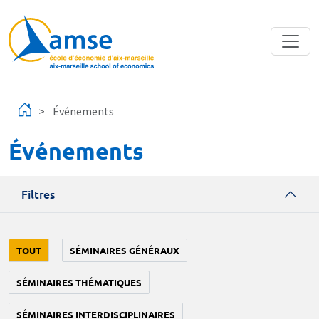
Aller au contenu principal
Événements
Événements
Filtres
TOUT
SÉMINAIRES GÉNÉRAUX
SÉMINAIRES THÉMATIQUES
SÉMINAIRES INTERDISCIPLINAIRES