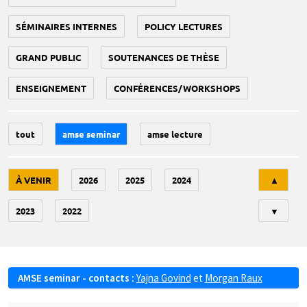
SÉMINAIRES INTERNES
POLICY LECTURES
GRAND PUBLIC
SOUTENANCES DE THÈSE
ENSEIGNEMENT
CONFÉRENCES/WORKSHOPS
tout
amse seminar
amse lecture
Tri
À VENIR
2026
2025
2024
▲
2023
2022
▼
AMSE seminar - contacts :
Yajna Govind
et
Morgan Raux