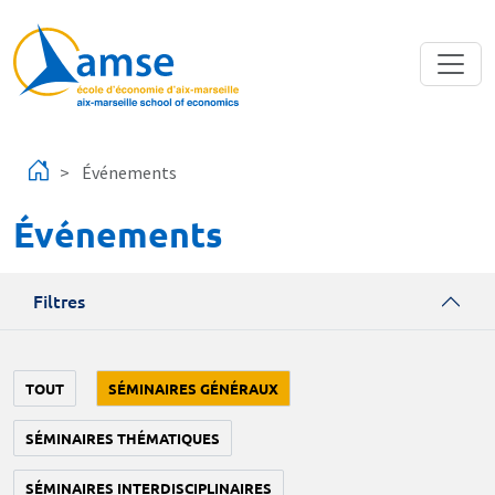
Aller au contenu principal
Événements
Événements
Filtres
TOUT
SÉMINAIRES GÉNÉRAUX
SÉMINAIRES THÉMATIQUES
SÉMINAIRES INTERDISCIPLINAIRES