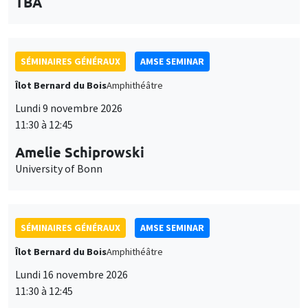
TBA
des
personnaliser l’utilisation de ces services. Votre choix pourra être
modifié à tout moment depuis le lien « Gestion des cookies »
données
accessible en bas de page. Pour en savoir plus, consultez notre
personnelles
politique de confidentialité
.
SÉMINAIRES GÉNÉRAUX
AMSE SEMINAR
et
Personnaliser
Refuser
Accepter
Îlot Bernard du Bois
Amphithéâtre
des
Lundi 9 novembre 2026
cookies
11:30 à 12:45
Amelie Schiprowski
University of Bonn
SÉMINAIRES GÉNÉRAUX
AMSE SEMINAR
Îlot Bernard du Bois
Amphithéâtre
Lundi 16 novembre 2026
11:30 à 12:45