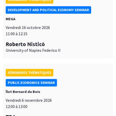
DEVELOPMENT AND POLITICAL ECONOMY SEMINAR
MEGA
Vendredi 16 octobre 2026
11:00 à 12:15
Roberto Nisticò
University of Naples Federico II
SÉMINAIRES THÉMATIQUES
PUBLIC ECONOMICS SEMINAR
Îlot Bernard du Bois
Vendredi 6 novembre 2026
Ce site utilise des cookies et des services tiers pour garantir son bon
12:00 à 13:00
Utilisation
fonctionnement, analyser la fréquentation du site et proposer des
contenus multimédias. Vous êtes libre d’accepter, de refuser ou de